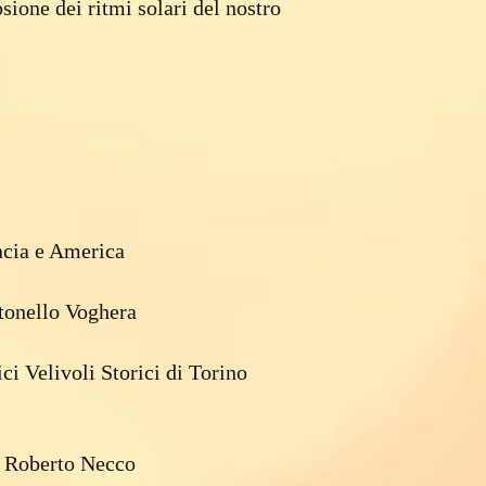
osione dei ritmi solari del nostro
ncia e America
ntonello Voghera
ici Velivoli Storici di Torino
di Roberto Necco