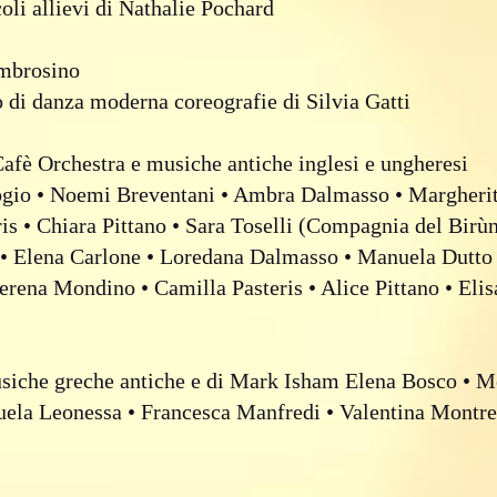
oli allievi di Nathalie Pochard
Ambrosino
o di danza moderna coreografie di Silvia Gatti
fè Orchestra e musiche antiche inglesi e ungheresi
ogio • Noemi Breventani • Ambra Dalmasso • Margherit
is • Chiara Pittano • Sara Toselli (Compagnia del Birù
• Elena Carlone • Loredana Dalmasso • Manuela Dutto 
rena Mondino • Camilla Pasteris • Alice Pittano • Eli
iche greche antiche e di Mark Isham Elena Bosco • M
uela Leonessa • Francesca Manfredi • Valentina Montre