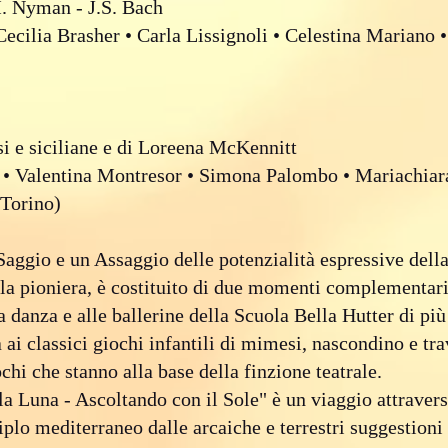
. Nyman - J.S. Bach
 Cecilia Brasher • Carla Lissignoli • Celestina Mariano 
i e siciliane e di Loreena McKennitt
 • Valentina Montresor • Simona Palombo • Mariachiara
 Torino)
aggio e un Assaggio delle potenzialità espressive dell
la pioniera, è costituito di due momenti complementari a
a danza e alle ballerine della Scuola Bella Hutter di pi
 ai classici giochi infantili di mimesi, nascondino e tr
hi che stanno alla base della finzione teatrale.
la Luna - Ascoltando con il Sole" è un viaggio attravers
iplo mediterraneo dalle arcaiche e terrestri suggestioni 