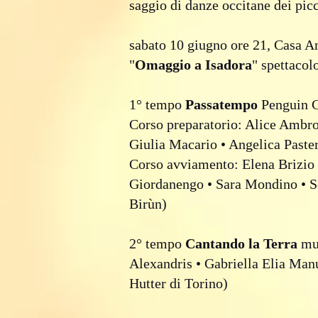
saggio di danze occitane dei picc
sabato 10 giugno ore 21, Casa 
"
Omaggio a Isadora
" spettacol
1° tempo
Passatempo
Penguin Ca
Corso preparatorio: Alice Ambr
Giulia Macario • Angelica Paster
Corso avviamento: Elena Brizio 
Giordanengo • Sara Mondino • Se
Birùn)
2° tempo
Cantando la Terra
mus
Alexandris • Gabriella Elia Man
Hutter di Torino)