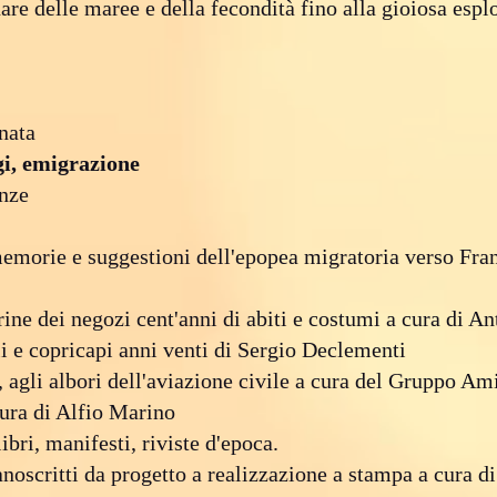
nare delle maree e della fecondità fino alla gioiosa espl
nata
gi, emigrazione
anze
memorie e suggestioni dell'epopea migratoria verso Fra
ine dei negozi cent'anni di abiti e costumi a cura di A
i e copricapi anni venti di Sergio Declementi
e, agli albori dell'aviazione civile a cura del Gruppo Am
cura di Alfio Marino
ibri, manifesti, riviste d'epoca.
manoscritti da progetto a realizzazione a stampa a cura 