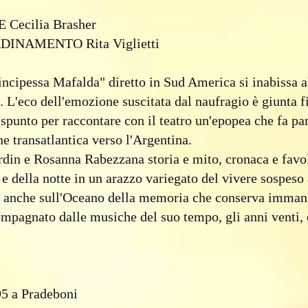
ecilia Brasher
NAMENTO Rita Viglietti
incipessa Mafalda" diretto in Sud America si inabissa al
. L'eco dell'emozione suscitata dal naufragio è giunta f
 spunto per raccontare con il teatro un'epopea che fa p
ne transatlantica verso l'Argentina.
rdin e Rosanna Rabezzana storia e mito, cronaca e favole
 e della notte in un arazzo variegato del vivere sospeso 
ma anche sull'Oceano della memoria che conserva imman
pagnato dalle musiche del suo tempo, gli anni venti, e
95 a Pradeboni