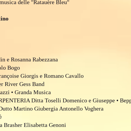
 musica delle "Ratauère Bleu"
ino
in e Rosanna Rabezzana
lo Bogo
çoise Giorgis e Romano Cavallo
r River Gess Band
zzi • Granda Musica
TERIA Ditta Toselli Domenico e Giuseppe • Bepp
tto Martino Giubergia Antonello Voghera
è
 Brasher Elisabetta Genoni