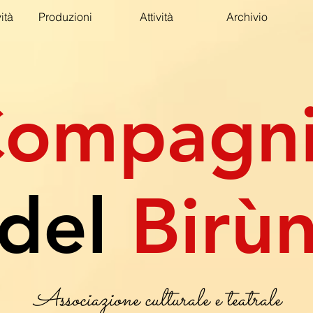
ità
Produzioni
Attività
Archivio
ompagn
del
Birù
Associazione culturale e teatrale