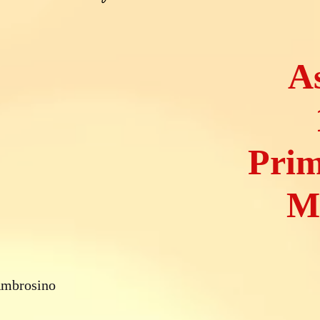
As
Prim
M
 Ambrosino