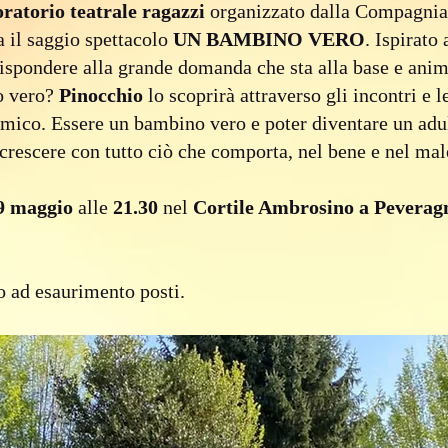
oratorio teatrale ragazzi
organizzato dalla Compagnia d
a il saggio spettacolo
UN BAMBINO VERO
. Ispirato
 rispondere alla grande domanda che sta alla base e ani
o vero?
Pinocchio
lo scoprirà attraverso gli incontri e 
amico. Essere un bambino vero e poter diventare un adu
crescere con tutto ciò che comporta, nel bene e nel mal
9 maggio
alle
21.30
nel
Cortile Ambrosino a Peverag
no ad esaurimento posti.