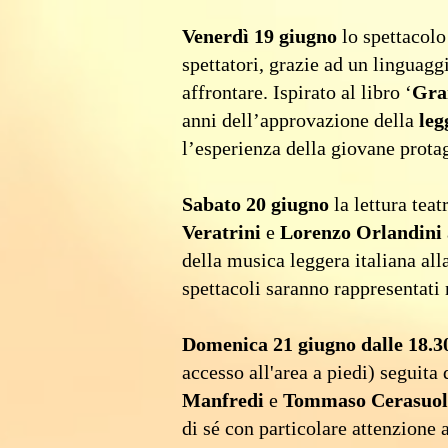
Venerdì 19 giugno
lo spettacolo
spettatori, grazie ad un linguagg
affrontare. Ispirato al libro ‘
Gra
anni dell’approvazione della
leg
l’esperienza della giovane prota
Sabato 20 giugno
la lettura teat
Veratrini
e
Lorenzo Orlandini
della musica leggera italiana all
spettacoli saranno rappresentati
Domenica 21 giugno dalle 18.30
accesso all'area a piedi) seguita
Manfredi
e
Tommaso Cerasuol
di sé con particolare attenzione 