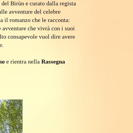
el Birùn e curato dalla regista
 alle avventure del celebre
ma il romanzo che le racconta:
le avventure che vivrà con i suoi
lto consapevole vuol dire avere
e.
no
e rientra nella
Rassegna