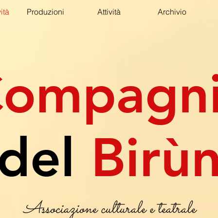
ità
Produzioni
Attività
Archivio
ompagn
del
Birù
Associazione culturale e teatrale