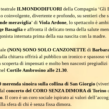
 teatrale
ILMONDODIFUORI
della Compagnia ‘Gli E
io coinvolgente, divertente e profondo, su sentieri che s
nde meraviglia
’ di
Viola Ardone
, lo spettacolo è amb
ge Basaglia
e affronta il delicato tema della salute ment
gonista internata prima della sua nascita con la madre.
rale
(NON) SONO SOLO CANZONETTE
di
Barbara
alla chitarra offrirà al pubblico un ironico e spassoso 
a scoperta di impensati e molto ben nascosti pregiudizi
 nel
Cortile Ambrosino alle 21.30
.
 merenda sinoira sulla collina di San Giorgio
(viveri
 dal
concerto del CORO SENZA DIMORA di Torino
c
o
. Il coro è un coro sociale ispirato ai valori dell’acco
alla sfera di chi è senza fissa dimora.