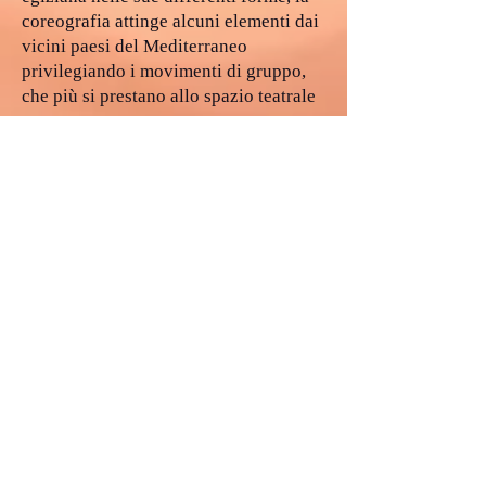
coreografia attinge alcuni elementi dai
vicini paesi del Mediterraneo
privilegiando i movimenti di gruppo,
che più si prestano allo spazio teatrale
Peveragno 26 27 28 giugno, ore 21,30
piazza del ricetto
Mariabìssoula
progetto teatrale dedicato a Sabrina
Roasio testo e regia Chiara
Giordanengo assistente alla regia
Francesca Monte coreografie Sara
Dutto Tiziana Ferro musiche Paolo
Brizio scenografìa e costumi Françoise
Giorgis Romano Cavallo Osvaldo
Montalbano modista Mabel Barbosa
luci Marco Verra Cuneo music service
strutture di scena Associazione scuole