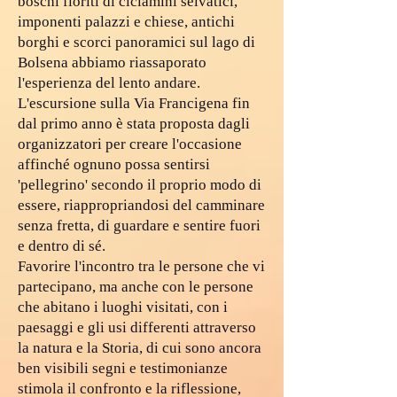
boschi fioriti di ciclamini selvatici,
imponenti palazzi e chiese, antichi
borghi e scorci panoramici sul lago di
Bolsena abbiamo riassaporato
l'esperienza del lento andare.
L'escursione sulla Via Francigena fin
dal primo anno è stata proposta dagli
organizzatori per creare l'occasione
affinché ognuno possa sentirsi
'pellegrino' secondo il proprio modo di
essere, riappropriandosi del camminare
senza fretta, di guardare e sentire fuori
e dentro di sé.
Favorire l'incontro tra le persone che vi
partecipano, ma anche con le persone
che abitano i luoghi visitati, con i
paesaggi e gli usi differenti attraverso
la natura e la Storia, di cui sono ancora
ben visibili segni e testimonianze
stimola il confronto e la riflessione,