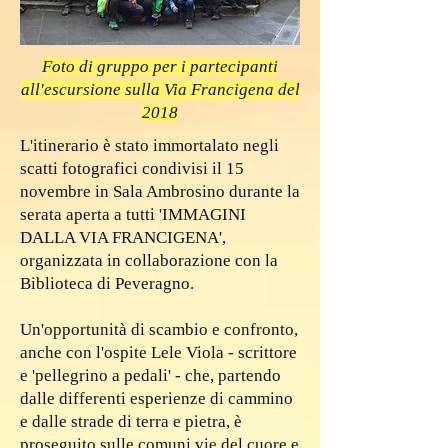
Foto di gruppo per i partecipanti
all'escursione sulla Via Francigena del
2018
L'itinerario è stato immortalato negli
scatti fotografici condivisi il 15
novembre in Sala Ambrosino durante la
serata aperta a tutti 'IMMAGINI
DALLA VIA FRANCIGENA',
organizzata in collaborazione con la
Biblioteca di Peveragno.
Un'opportunità di scambio e confronto,
anche con l'ospite Lele Viola - scrittore
e 'pellegrino a pedali' - che, partendo
dalle differenti esperienze di cammino
e dalle strade di terra e pietra, è
proseguito sulle comuni vie del cuore e